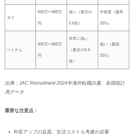
500万〜900万
低い（東京の
中程度（最高
タイ
円
0.6倍）
35%）
非常に低い
400万〜800万
低い（最高
ベトナム
（東京の0.4
円
35%）
倍）
出典：JAC Recruitment 2024年海外転職白書、各国統計
局データ
重要な注意点：
年収アップの反面、生活コストも考慮が必要