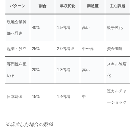
パターン
割合
年収変化
満足度
主な課題
現地企業幹
40%
1.5倍増
高い
競争激化
部へ昇進
起業・独立
25%
2.0倍増※
中〜高
資金調達
専門性を極
スキル陳腐
20%
1.3倍増
高い
める
化
逆カルチャ
日本帰国
15%
1.4倍増
中
ーショック
※成功した場合の数値