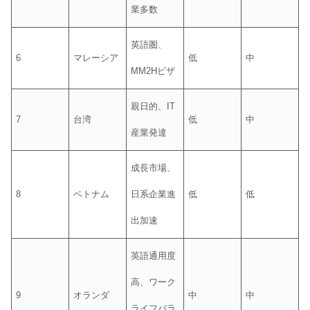
業多数
英語圏、
6
マレーシア
低
中
MM2Hビザ
親日的、IT
7
台湾
低
中
産業発達
成長市場、
8
ベトナム
日系企業進
低
低
出加速
英語通用度
高、ワーク
9
オランダ
中
中
ライフバラ