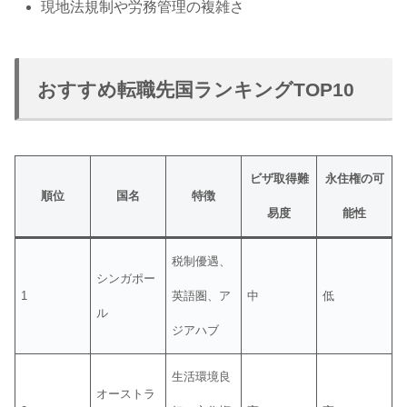
現地法規制や労務管理の複雑さ
おすすめ転職先国ランキングTOP10
ビザ取得難
永住権の可
順位
国名
特徴
易度
能性
税制優遇、
シンガポー
1
英語圏、ア
中
低
ル
ジアハブ
生活環境良
オーストラ