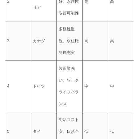
2
好、永住権
高
高
リア
取得可能性
多様性重
3
カナダ
視、永住権
高
高
制度充実
製造業強
い、ワーク
4
ドイツ
中
中
ライフバラ
ンス
生活コスト
5
タイ
安、日系企
低
低