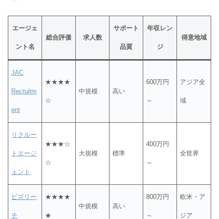
エージェ
サポート
年収レン
総合評価
求人数
得意地域
ント名
品質
ジ
JAC
★★★★
600万円
アジア全
Recruitm
中規模
高い
☆
～
域
ent
リクルー
★★★☆
400万円
トエージ
大規模
標準
全世界
☆
～
ェント
ビズリー
★★★★
800万円
欧米・ア
中規模
高い
チ
★
～
ジア